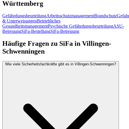
Württemberg
Gefährdungsbeurteilung
Arbeitsschutzmanagement
Brandschutz
Gefahr
& Unterweisungen
Betriebliches
Gesundheitsmanagement
Psychische Gefährdungsbeurteilung
ASU-
Betreuung
SiFa-Bestellung
SiFa-Betreuung
Häufige Fragen zu SiFa in Villingen-
Schwenningen
Wie viele Sicherheitsfachkräfte gibt es in Villingen-Schwenningen?