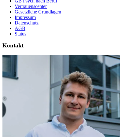
GB Psych nach Beruf
Vertrauenscenter
Gesetzliche Grundlagen
Impressum
Datenschutz
AGB
Status
Kontakt