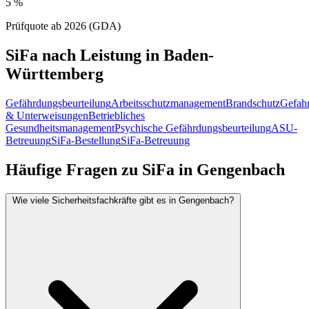
5 %
Prüfquote ab 2026 (GDA)
SiFa nach Leistung in Baden-
Württemberg
Gefährdungsbeurteilung
Arbeitsschutzmanagement
Brandschutz
Gefahr
& Unterweisungen
Betriebliches
Gesundheitsmanagement
Psychische Gefährdungsbeurteilung
ASU-
Betreuung
SiFa-Bestellung
SiFa-Betreuung
Häufige Fragen zu SiFa in Gengenbach
Wie viele Sicherheitsfachkräfte gibt es in Gengenbach?