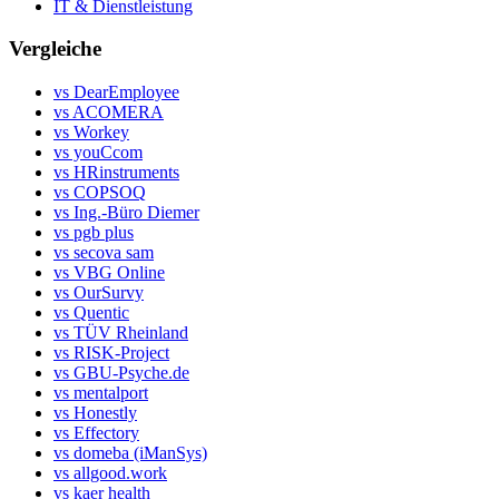
IT & Dienstleistung
Vergleiche
vs DearEmployee
vs ACOMERA
vs Workey
vs youCcom
vs HRinstruments
vs COPSOQ
vs Ing.-Büro Diemer
vs pgb plus
vs secova sam
vs VBG Online
vs OurSurvy
vs Quentic
vs TÜV Rheinland
vs RISK-Project
vs GBU-Psyche.de
vs mentalport
vs Honestly
vs Effectory
vs domeba (iManSys)
vs allgood.work
vs kaer health