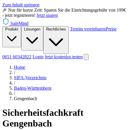
Zum Inhalt springen
🎉 Nur für kurze Zeit: Sparen Sie die Einrichtungsgebühr von 199€
- jetzt registrieren!
Jetzt sparen
SafeMind
Termin vereinbaren
Preise
Produkt
Lösungen
Rechtliches
0651 60342822
Login
Jetzt
kostenlos testen
Home
/
SIFA-Verzeichnis
/
Baden-Württemberg
/
Gengenbach
Sicherheitsfachkraft
Gengenbach