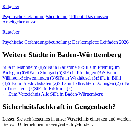
Ratgeber
Psychische Gefährdungsbeurteilung Pflicht: Das müssen
Arbeitgeber wissen
Ratgeber
Psychische Gefährdungsbeurteilung: Der komplette Leitfaden 2026
Weitere Städte in Baden-Württemberg
SiFa in Mannheim
(8)
SiFa in Karlsruhe
(6)
SiFa in Freiburg im
Breisgau
(6)
SiFa in Stuttgart
(5)
SiFa in Pfullingen
(3)
SiFa in
Villingen-Schwenningen
(3)
SiFa in Waghäusel
(3)
SiFa in Bühl
(3)
SiFa in Friedrichshafen
(2)
SiFa in Ballrechten-Dottingen
(2)
SiFa
in Trossingen
(2)
SiFa in Eriskirch
(2)
← Zum Verzeichnis
Alle SiFa in Baden-Württemberg
Sicherheitsfachkraft in Gengenbach?
Lassen Sie sich kostenlos in unser Verzeichnis eintragen und werden
Sie von Unternehmen in Gengenbach gefunden.