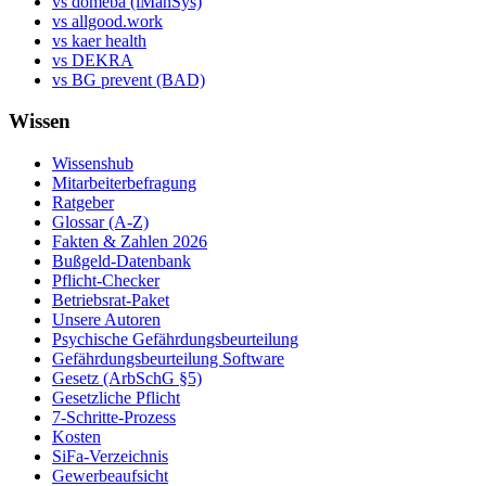
vs domeba (iManSys)
vs allgood.work
vs kaer health
vs DEKRA
vs BG prevent (BAD)
Wissen
Wissenshub
Mitarbeiterbefragung
Ratgeber
Glossar (A-Z)
Fakten & Zahlen 2026
Bußgeld-Datenbank
Pflicht-Checker
Betriebsrat-Paket
Unsere Autoren
Psychische Gefährdungsbeurteilung
Gefährdungsbeurteilung Software
Gesetz (ArbSchG §5)
Gesetzliche Pflicht
7-Schritte-Prozess
Kosten
SiFa-Verzeichnis
Gewerbeaufsicht