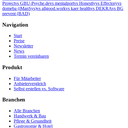
Project
vs GBU-Psyche.de
vs mentalport
vs Honestly
vs Effectory
vs
domeba (iManSys)
vs allgood.work
vs kaer health
vs DEKRA
vs BG
prevent (BAD)
Navigation
Start
Preise
Newsletter
News
Termin vereinbaren
Produkt
Für Mitarbeiter
Anbietervergleich
Selbst erstellen vs. Software
Branchen
Alle Branchen
Handwerk & Bau
Pflege & Gesundheit
Gastronomie & Hotel