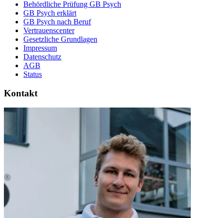
Behördliche Prüfung GB Psych
GB Psych erklärt
GB Psych nach Beruf
Vertrauenscenter
Gesetzliche Grundlagen
Impressum
Datenschutz
AGB
Status
Kontakt