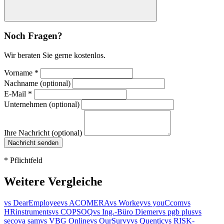
Noch Fragen?
Wir beraten Sie gerne kostenlos.
Vorname
*
Nachname (optional)
E-Mail
*
Unternehmen (optional)
Ihre Nachricht (optional)
Nachricht senden
*
Pflichtfeld
Weitere Vergleiche
vs DearEmployee
vs ACOMERA
vs Workey
vs youCcom
vs
HRinstruments
vs COPSOQ
vs Ing.-Büro Diemer
vs pgb plus
vs
secova sam
vs VBG Online
vs OurSurvy
vs Quentic
vs RISK-