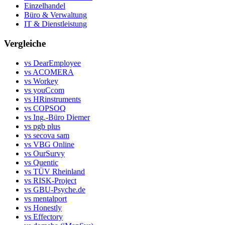
Einzelhandel
Büro & Verwaltung
IT & Dienstleistung
Vergleiche
vs DearEmployee
vs ACOMERA
vs Workey
vs youCcom
vs HRinstruments
vs COPSOQ
vs Ing.-Büro Diemer
vs pgb plus
vs secova sam
vs VBG Online
vs OurSurvy
vs Quentic
vs TÜV Rheinland
vs RISK-Project
vs GBU-Psyche.de
vs mentalport
vs Honestly
vs Effectory