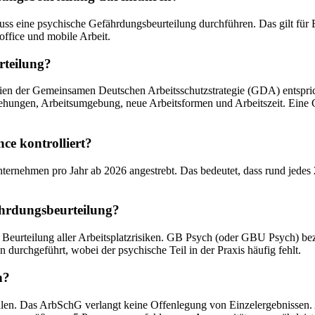
muss eine psychische Gefährdungsbeurteilung durchführen. Das gilt fü
office und mobile Arbeit.
teilung?
en der Gemeinsamen Deutschen Arbeitsschutzstrategie (GDA) entspricht
eziehungen, Arbeitsumgebung, neue Arbeitsformen und Arbeitszeit. Eine 
e kontrolliert?
nehmen pro Jahr ab 2026 angestrebt. Das bedeutet, dass rund jedes 20.
ährdungsbeurteilung?
Beurteilung aller Arbeitsplatzrisiken. GB Psych (oder GBU Psych) bezei
durchgeführt, wobei der psychische Teil in der Praxis häufig fehlt.
n?
ohlen. Das ArbSchG verlangt keine Offenlegung von Einzelergebnissen