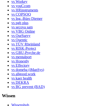
vs Workey
vs youCcom
vs HRinstruments
vs COPSOQ
vs Ing.-Büro Diemer
vs pgb plus
vs secova sam
vs VBG Online
vs OurSurvy
vs Quentic
vs TÜV Rheinland
vs RISK-Project
vs GBU-Psyche.de
vs mentalport
vs Honestly
vs Effectory
vs domeba (iManSys)
vs allgood.work
vs kaer health
vs DEKRA
vs BG prevent (BAD)
Wissen
Wissenshub