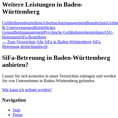
Weitere Leistungen in Baden-
Württemberg
Gefährdungsbeurteilung
Arbeitsschutzmanagement
Brandschutz
Gefahr
& Unterweisungen
Betriebliches
Gesundheitsmanagement
Psychische Gefährdungsbeurteilung
ASU-
Betreuung
SiFa-Bestellung
← Zum Verzeichnis
Alle SiFa in Baden-Württemberg
SiFa-
Betreuung deutschlandweit
SiFa-Betreuung in Baden-Württemberg
anbieten?
Lassen Sie sich kostenlos in unser Verzeichnis eintragen und werden
Sie von Unternehmen in Baden-Württemberg gefunden.
Wie kann ich gelistet werden?
Navigation
Start
Preise