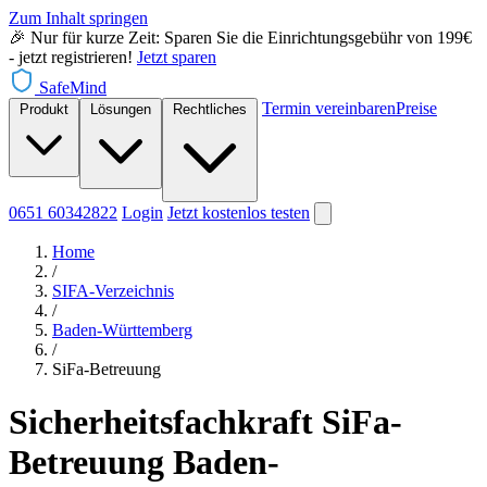
Zum Inhalt springen
🎉 Nur für kurze Zeit: Sparen Sie die Einrichtungsgebühr von 199€
- jetzt registrieren!
Jetzt sparen
SafeMind
Termin vereinbaren
Preise
Produkt
Lösungen
Rechtliches
0651 60342822
Login
Jetzt
kostenlos testen
Home
/
SIFA-Verzeichnis
/
Baden-Württemberg
/
SiFa-Betreuung
Sicherheitsfachkraft SiFa-
Betreuung Baden-