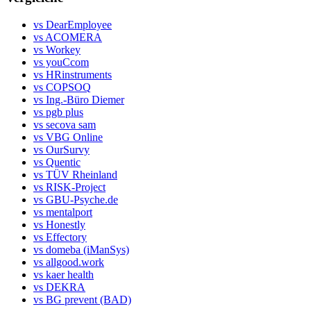
vs DearEmployee
vs ACOMERA
vs Workey
vs youCcom
vs HRinstruments
vs COPSOQ
vs Ing.-Büro Diemer
vs pgb plus
vs secova sam
vs VBG Online
vs OurSurvy
vs Quentic
vs TÜV Rheinland
vs RISK-Project
vs GBU-Psyche.de
vs mentalport
vs Honestly
vs Effectory
vs domeba (iManSys)
vs allgood.work
vs kaer health
vs DEKRA
vs BG prevent (BAD)