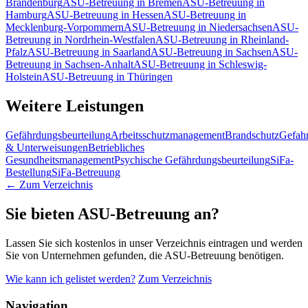
Brandenburg
ASU-Betreuung in Bremen
ASU-Betreuung in
Hamburg
ASU-Betreuung in Hessen
ASU-Betreuung in
Mecklenburg-Vorpommern
ASU-Betreuung in Niedersachsen
ASU-
Betreuung in Nordrhein-Westfalen
ASU-Betreuung in Rheinland-
Pfalz
ASU-Betreuung in Saarland
ASU-Betreuung in Sachsen
ASU-
Betreuung in Sachsen-Anhalt
ASU-Betreuung in Schleswig-
Holstein
ASU-Betreuung in Thüringen
Weitere Leistungen
Gefährdungsbeurteilung
Arbeitsschutzmanagement
Brandschutz
Gefahr
& Unterweisungen
Betriebliches
Gesundheitsmanagement
Psychische Gefährdungsbeurteilung
SiFa-
Bestellung
SiFa-Betreuung
← Zum Verzeichnis
Sie bieten ASU-Betreuung an?
Lassen Sie sich kostenlos in unser Verzeichnis eintragen und werden
Sie von Unternehmen gefunden, die ASU-Betreuung benötigen.
Wie kann ich gelistet werden?
Zum Verzeichnis
Navigation