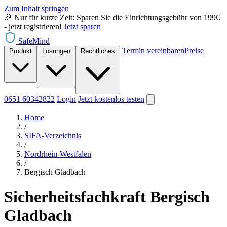
Zum Inhalt springen
🎉 Nur für kurze Zeit: Sparen Sie die Einrichtungsgebühr von 199€
- jetzt registrieren!
Jetzt sparen
SafeMind
Termin vereinbaren
Preise
Produkt
Lösungen
Rechtliches
0651 60342822
Login
Jetzt
kostenlos testen
Home
/
SIFA-Verzeichnis
/
Nordrhein-Westfalen
/
Bergisch Gladbach
Sicherheitsfachkraft Bergisch
Gladbach