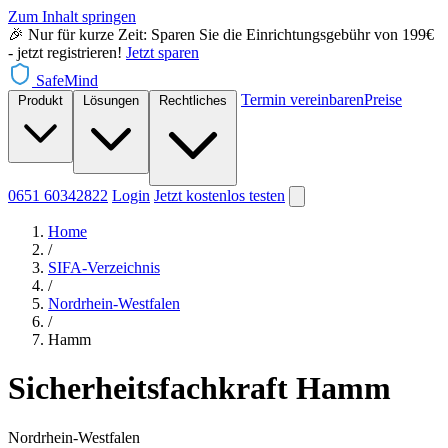
Zum Inhalt springen
🎉 Nur für kurze Zeit: Sparen Sie die Einrichtungsgebühr von 199€
- jetzt registrieren!
Jetzt sparen
SafeMind
Termin vereinbaren
Preise
Produkt
Lösungen
Rechtliches
0651 60342822
Login
Jetzt
kostenlos testen
Home
/
SIFA-Verzeichnis
/
Nordrhein-Westfalen
/
Hamm
Sicherheitsfachkraft Hamm
Nordrhein-Westfalen