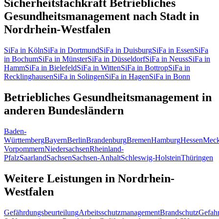
Sicherheitsfachkraft Betriebliches
Gesundheitsmanagement nach Stadt in
Nordrhein-Westfalen
SiFa in Köln
SiFa in Dortmund
SiFa in Duisburg
SiFa in Essen
SiFa
in Bochum
SiFa in Münster
SiFa in Düsseldorf
SiFa in Neuss
SiFa in
Hamm
SiFa in Bielefeld
SiFa in Witten
SiFa in Bottrop
SiFa in
Recklinghausen
SiFa in Solingen
SiFa in Hagen
SiFa in Bonn
Betriebliches Gesundheitsmanagement in
anderen Bundesländern
Baden-
Württemberg
Bayern
Berlin
Brandenburg
Bremen
Hamburg
Hessen
Meck
Vorpommern
Niedersachsen
Rheinland-
Pfalz
Saarland
Sachsen
Sachsen-Anhalt
Schleswig-Holstein
Thüringen
Weitere Leistungen in Nordrhein-
Westfalen
Gefährdungsbeurteilung
Arbeitsschutzmanagement
Brandschutz
Gefahr