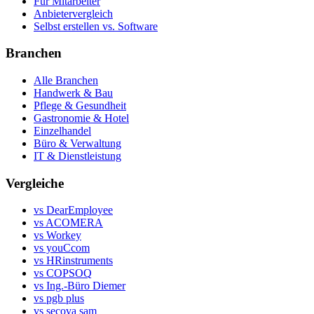
Für Mitarbeiter
Anbietervergleich
Selbst erstellen vs. Software
Branchen
Alle Branchen
Handwerk & Bau
Pflege & Gesundheit
Gastronomie & Hotel
Einzelhandel
Büro & Verwaltung
IT & Dienstleistung
Vergleiche
vs DearEmployee
vs ACOMERA
vs Workey
vs youCcom
vs HRinstruments
vs COPSOQ
vs Ing.-Büro Diemer
vs pgb plus
vs secova sam