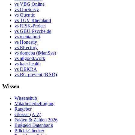
vs VBG Online
vs OurSurvy
vs Quentic
vs TÜV Rheinland
vs RISK-Project
vs GBU-Psyche.de
vs mentalport
vs Honestly
vs Effectory
vs domeba (iManSys)
vs allgood.work
vs kaer health
vs DEKRA
vs BG prevent (BAD)
Wissen
Wissenshub
Mitarbeiterbefragung
Ratgeber
Glossar (A-Z)
Fakten & Zahlen 2026
Bußgeld-Datenbank
Pflicht-Checker