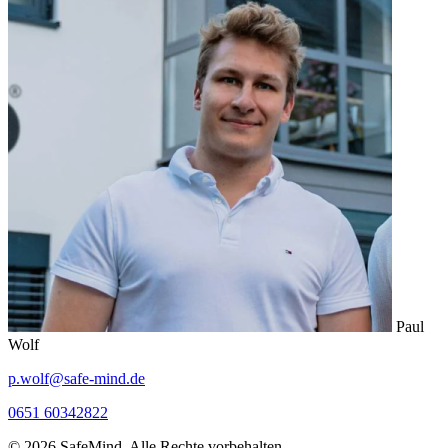
Paul
Wolf
p.wolf@safe-mind.de
0651 60342822
© 2026 SafeMind. Alle Rechte vorbehalten.