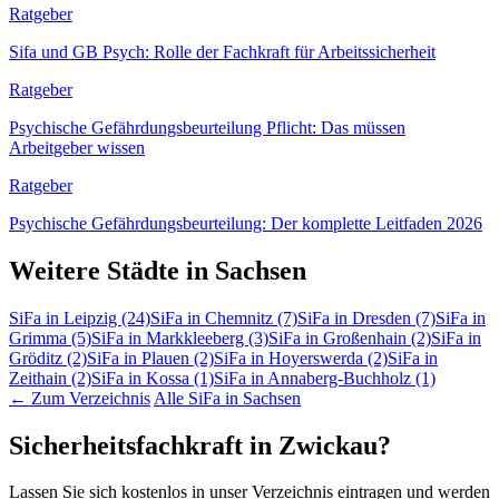
Ratgeber
Sifa und GB Psych: Rolle der Fachkraft für Arbeitssicherheit
Ratgeber
Psychische Gefährdungsbeurteilung Pflicht: Das müssen
Arbeitgeber wissen
Ratgeber
Psychische Gefährdungsbeurteilung: Der komplette Leitfaden 2026
Weitere Städte in Sachsen
SiFa in Leipzig
(24)
SiFa in Chemnitz
(7)
SiFa in Dresden
(7)
SiFa in
Grimma
(5)
SiFa in Markkleeberg
(3)
SiFa in Großenhain
(2)
SiFa in
Gröditz
(2)
SiFa in Plauen
(2)
SiFa in Hoyerswerda
(2)
SiFa in
Zeithain
(2)
SiFa in Kossa
(1)
SiFa in Annaberg-Buchholz
(1)
← Zum Verzeichnis
Alle SiFa in Sachsen
Sicherheitsfachkraft in Zwickau?
Lassen Sie sich kostenlos in unser Verzeichnis eintragen und werden