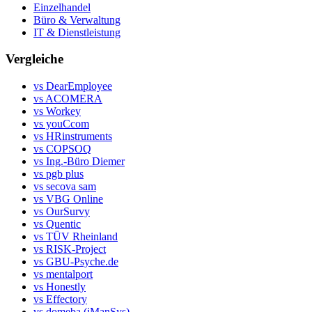
Einzelhandel
Büro & Verwaltung
IT & Dienstleistung
Vergleiche
vs DearEmployee
vs ACOMERA
vs Workey
vs youCcom
vs HRinstruments
vs COPSOQ
vs Ing.-Büro Diemer
vs pgb plus
vs secova sam
vs VBG Online
vs OurSurvy
vs Quentic
vs TÜV Rheinland
vs RISK-Project
vs GBU-Psyche.de
vs mentalport
vs Honestly
vs Effectory
vs domeba (iManSys)