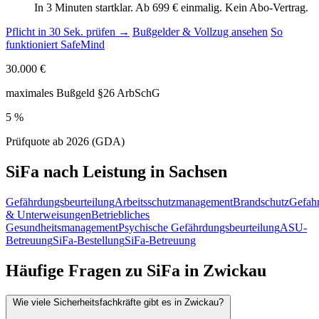
In 3 Minuten startklar. Ab 699 € einmalig. Kein Abo-Vertrag.
Pflicht in 30 Sek. prüfen →
Bußgelder & Vollzug ansehen
So
funktioniert SafeMind
30.000 €
maximales Bußgeld §26 ArbSchG
5 %
Prüfquote ab 2026 (GDA)
SiFa nach Leistung in Sachsen
Gefährdungsbeurteilung
Arbeitsschutzmanagement
Brandschutz
Gefahr
& Unterweisungen
Betriebliches
Gesundheitsmanagement
Psychische Gefährdungsbeurteilung
ASU-
Betreuung
SiFa-Bestellung
SiFa-Betreuung
Häufige Fragen zu SiFa in Zwickau
Wie viele Sicherheitsfachkräfte gibt es in Zwickau?