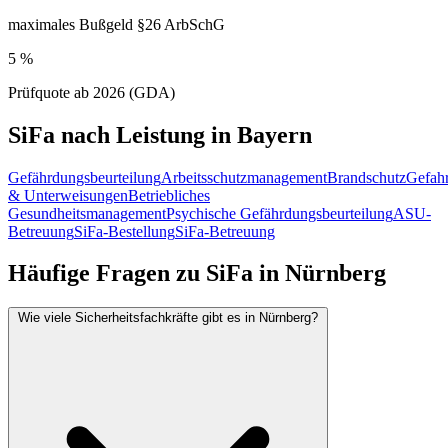
maximales Bußgeld §26 ArbSchG
5 %
Prüfquote ab 2026 (GDA)
SiFa nach Leistung in Bayern
Gefährdungsbeurteilung
Arbeitsschutzmanagement
Brandschutz
Gefahr
& Unterweisungen
Betriebliches
Gesundheitsmanagement
Psychische Gefährdungsbeurteilung
ASU-
Betreuung
SiFa-Bestellung
SiFa-Betreuung
Häufige Fragen zu SiFa in Nürnberg
Wie viele Sicherheitsfachkräfte gibt es in Nürnberg?