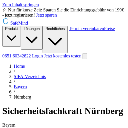
Zum Inhalt springen
🎉 Nur für kurze Zeit: Sparen Sie die Einrichtungsgebühr von 199€
- jetzt registrieren!
Jetzt sparen
SafeMind
Termin vereinbaren
Preise
Produkt
Lösungen
Rechtliches
0651 60342822
Login
Jetzt
kostenlos testen
Home
/
SIFA-Verzeichnis
/
Bayern
/
Nürnberg
Sicherheitsfachkraft Nürnberg
Bayern