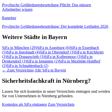
Psychische Gefährdungsbeurteilung Pflicht: Das müssen
Arbeitgeber wissen
Ratgeber
Psychische Gefährdungsbeurteilung: Der komplette Leitfaden 2026
Weitere Städte in Bayern
SiFa in München
(29)
SiFa in Augsburg
(6)
SiFa in Essenbach
(5)
SiFa in Ingolstadt
(4)
SiFa in Oberstdorf
(3)
SiFa in Kirchheim
(3)
SiFa in Donauwörth
(3)
SiFa in Kolbermoor
(3)
SiFa in
Denkendorf
(3)
SiFa in Ismaning
(2)
SiFa in Maxhütte-Haidhof
(2)
SiFa in Schnaittenbach
(2)
← Zum Verzeichnis
Alle SiFa in Bayern
Sicherheitsfachkraft in Nürnberg?
Lassen Sie sich kostenlos in unser Verzeichnis eintragen und werden
Sie von Unternehmen in Nürnberg gefunden.
Kostenlos als SiFa eintragen
Zum Verzeichnis