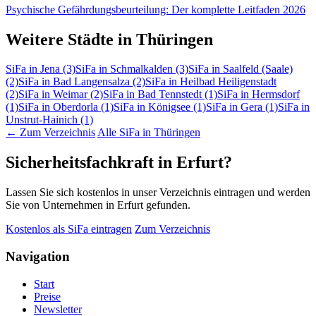
Psychische Gefährdungsbeurteilung: Der komplette Leitfaden 2026
Weitere Städte in Thüringen
SiFa in Jena
(3)
SiFa in Schmalkalden
(3)
SiFa in Saalfeld (Saale)
(2)
SiFa in Bad Langensalza
(2)
SiFa in Heilbad Heiligenstadt
(2)
SiFa in Weimar
(2)
SiFa in Bad Tennstedt
(1)
SiFa in Hermsdorf
(1)
SiFa in Oberdorla
(1)
SiFa in Königsee
(1)
SiFa in Gera
(1)
SiFa in
Unstrut-Hainich
(1)
← Zum Verzeichnis
Alle SiFa in Thüringen
Sicherheitsfachkraft in Erfurt?
Lassen Sie sich kostenlos in unser Verzeichnis eintragen und werden
Sie von Unternehmen in Erfurt gefunden.
Kostenlos als SiFa eintragen
Zum Verzeichnis
Navigation
Start
Preise
Newsletter