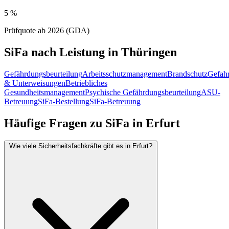
5 %
Prüfquote ab 2026 (GDA)
SiFa nach Leistung in Thüringen
Gefährdungsbeurteilung
Arbeitsschutzmanagement
Brandschutz
Gefahr
& Unterweisungen
Betriebliches
Gesundheitsmanagement
Psychische Gefährdungsbeurteilung
ASU-
Betreuung
SiFa-Bestellung
SiFa-Betreuung
Häufige Fragen zu SiFa in Erfurt
Wie viele Sicherheitsfachkräfte gibt es in Erfurt?