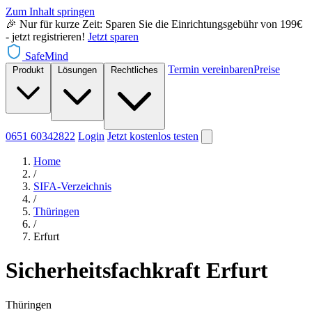
Zum Inhalt springen
🎉 Nur für kurze Zeit: Sparen Sie die Einrichtungsgebühr von 199€
- jetzt registrieren!
Jetzt sparen
SafeMind
Termin vereinbaren
Preise
Produkt
Lösungen
Rechtliches
0651 60342822
Login
Jetzt
kostenlos testen
Home
/
SIFA-Verzeichnis
/
Thüringen
/
Erfurt
Sicherheitsfachkraft Erfurt
Thüringen