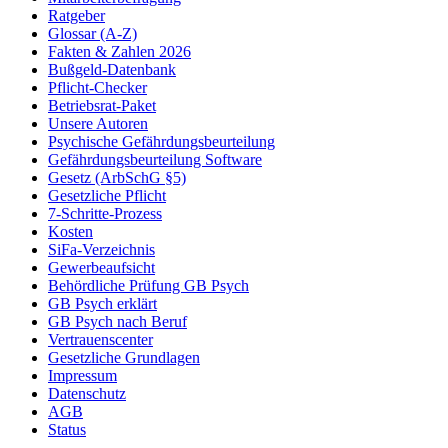
Ratgeber
Glossar (A-Z)
Fakten & Zahlen 2026
Bußgeld-Datenbank
Pflicht-Checker
Betriebsrat-Paket
Unsere Autoren
Psychische Gefährdungsbeurteilung
Gefährdungsbeurteilung Software
Gesetz (ArbSchG §5)
Gesetzliche Pflicht
7-Schritte-Prozess
Kosten
SiFa-Verzeichnis
Gewerbeaufsicht
Behördliche Prüfung GB Psych
GB Psych erklärt
GB Psych nach Beruf
Vertrauenscenter
Gesetzliche Grundlagen
Impressum
Datenschutz
AGB
Status