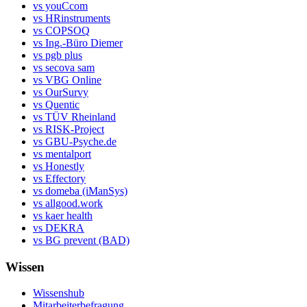
vs youCcom
vs HRinstruments
vs COPSOQ
vs Ing.-Büro Diemer
vs pgb plus
vs secova sam
vs VBG Online
vs OurSurvy
vs Quentic
vs TÜV Rheinland
vs RISK-Project
vs GBU-Psyche.de
vs mentalport
vs Honestly
vs Effectory
vs domeba (iManSys)
vs allgood.work
vs kaer health
vs DEKRA
vs BG prevent (BAD)
Wissen
Wissenshub
Mitarbeiterbefragung