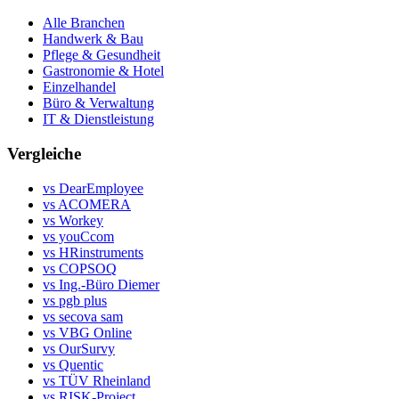
Alle Branchen
Handwerk & Bau
Pflege & Gesundheit
Gastronomie & Hotel
Einzelhandel
Büro & Verwaltung
IT & Dienstleistung
Vergleiche
vs DearEmployee
vs ACOMERA
vs Workey
vs youCcom
vs HRinstruments
vs COPSOQ
vs Ing.-Büro Diemer
vs pgb plus
vs secova sam
vs VBG Online
vs OurSurvy
vs Quentic
vs TÜV Rheinland
vs RISK-Project