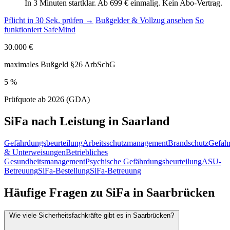
In 3 Minuten startklar. Ab 699 € einmalig. Kein Abo-Vertrag.
Pflicht in 30 Sek. prüfen →
Bußgelder & Vollzug ansehen
So
funktioniert SafeMind
30.000 €
maximales Bußgeld §26 ArbSchG
5 %
Prüfquote ab 2026 (GDA)
SiFa nach Leistung in Saarland
Gefährdungsbeurteilung
Arbeitsschutzmanagement
Brandschutz
Gefahr
& Unterweisungen
Betriebliches
Gesundheitsmanagement
Psychische Gefährdungsbeurteilung
ASU-
Betreuung
SiFa-Bestellung
SiFa-Betreuung
Häufige Fragen zu SiFa in Saarbrücken
Wie viele Sicherheitsfachkräfte gibt es in Saarbrücken?