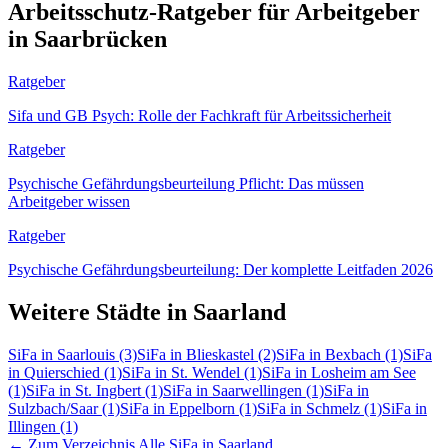
Arbeitsschutz-Ratgeber für Arbeitgeber
in Saarbrücken
Ratgeber
Sifa und GB Psych: Rolle der Fachkraft für Arbeitssicherheit
Ratgeber
Psychische Gefährdungsbeurteilung Pflicht: Das müssen
Arbeitgeber wissen
Ratgeber
Psychische Gefährdungsbeurteilung: Der komplette Leitfaden 2026
Weitere Städte in Saarland
SiFa in Saarlouis
(3)
SiFa in Blieskastel
(2)
SiFa in Bexbach
(1)
SiFa
in Quierschied
(1)
SiFa in St. Wendel
(1)
SiFa in Losheim am See
(1)
SiFa in St. Ingbert
(1)
SiFa in Saarwellingen
(1)
SiFa in
Sulzbach/Saar
(1)
SiFa in Eppelborn
(1)
SiFa in Schmelz
(1)
SiFa in
Illingen
(1)
← Zum Verzeichnis
Alle SiFa in Saarland