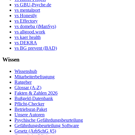
vs GBU-Psyche.de
vs mentalport
vs Honestly
vs Effectory
vs domeba (iManSys)
vs allgood.work
vs kaer health
vs DEKRA
vs BG prevent (BAD)
Wissen
Wissenshub
Mitarbeiterbefragung
Ratgeber
Glossar (A-Z)
Fakten & Zahlen 2026
Bußgeld-Datenbank
Pflicht-Checker
Betriebsrat-Paket
Unsere Autoren
Psychische Gefährdungsbeurteilung
Gefährdungsbeurteilung Software
Gesetz (ArbSchG §5)