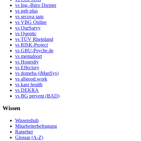
vs Ing.-Büro Diemer
vs pgb plus
vs secova sam
vs VBG Online
vs OurSurvy
vs Quentic
vs TÜV Rheinland
vs RISK-Project
vs GBU-Psyche.de
vs mentalport
vs Honestly
vs Effectory
vs domeba (iManSys)
vs allgood.work
vs kaer health
vs DEKRA
vs BG prevent (BAD)
Wissen
Wissenshub
Mitarbeiterbefragung
Ratgeber
Glossar (A-Z)