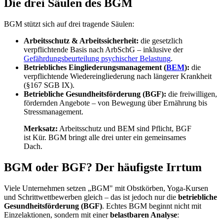
Die drei Säulen des BGM
BGM stützt sich auf drei tragende Säulen:
Arbeitsschutz & Arbeitssicherheit:
die gesetzlich
verpflichtende Basis nach ArbSchG – inklusive der
Gefährdungsbeurteilung psychischer Belastung
.
Betriebliches Eingliederungsmanagement (
BEM
):
die
verpflichtende Wiedereingliederung nach längerer Krankheit
(§167 SGB IX).
Betriebliche Gesundheitsförderung (BGF):
die freiwilligen,
fördernden Angebote – von Bewegung über Ernährung bis
Stressmanagement.
Merksatz:
Arbeitsschutz und BEM sind Pflicht, BGF
ist Kür. BGM bringt alle drei unter ein gemeinsames
Dach.
BGM oder BGF? Der häufigste Irrtum
Viele Unternehmen setzen „BGM" mit Obstkörben, Yoga-Kursen
und Schrittwettbewerben gleich – das ist jedoch nur die
betriebliche
Gesundheitsförderung (BGF)
. Echtes BGM beginnt nicht mit
Einzelaktionen, sondern mit einer
belastbaren Analyse
: