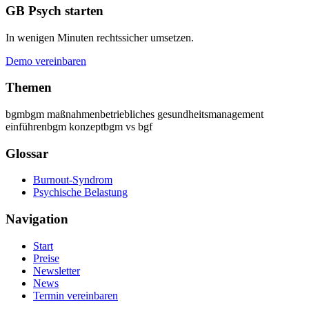
GB Psych starten
In wenigen Minuten rechtssicher umsetzen.
Demo vereinbaren
Themen
bgm
bgm maßnahmen
betriebliches gesundheitsmanagement
einführen
bgm konzept
bgm vs bgf
Glossar
Burnout-Syndrom
Psychische Belastung
Navigation
Start
Preise
Newsletter
News
Termin vereinbaren