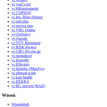
vs youCcom
vs HRinstruments
vs COPSOQ
vs Ing.-Büro Diemer
vs pgb plus
vs secova sam
vs VBG Online
vs OurSurvy
vs Quentic
vs TÜV Rheinland
vs RISK-Project
vs GBU-Psyche.de
vs mentalport
vs Honestly
vs Effectory
vs domeba (iManSys)
vs allgood.work
vs kaer health
vs DEKRA
vs BG prevent (BAD)
Wissen
Wissenshub