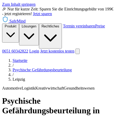
Zum Inhalt springen
🎉 Nur für kurze Zeit: Sparen Sie die Einrichtungsgebühr von 199€
- jetzt registrieren!
Jetzt sparen
SafeMind
Termin vereinbaren
Preise
Produkt
Lösungen
Rechtliches
0651 60342822
Login
Jetzt
kostenlos testen
Startseite
/
Psychische Gefährdungsbeurteilung
/
Leipzig
Automotive
Logistik
Kreativwirtschaft
Gesundheitswesen
Psychische
Gefährdungsbeurteilung in