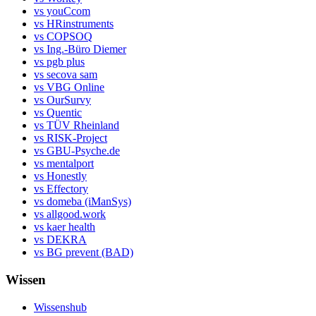
vs youCcom
vs HRinstruments
vs COPSOQ
vs Ing.-Büro Diemer
vs pgb plus
vs secova sam
vs VBG Online
vs OurSurvy
vs Quentic
vs TÜV Rheinland
vs RISK-Project
vs GBU-Psyche.de
vs mentalport
vs Honestly
vs Effectory
vs domeba (iManSys)
vs allgood.work
vs kaer health
vs DEKRA
vs BG prevent (BAD)
Wissen
Wissenshub