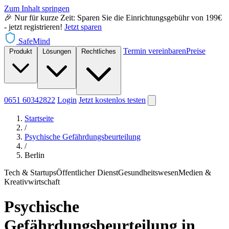
Zum Inhalt springen
🎉 Nur für kurze Zeit: Sparen Sie die Einrichtungsgebühr von 199€
- jetzt registrieren!
Jetzt sparen
SafeMind
Termin vereinbaren
Preise
Produkt
Lösungen
Rechtliches
0651 60342822
Login
Jetzt
kostenlos testen
Startseite
/
Psychische Gefährdungsbeurteilung
/
Berlin
Tech & Startups
Öffentlicher Dienst
Gesundheitswesen
Medien &
Kreativwirtschaft
Psychische
Gefährdungsbeurteilung in