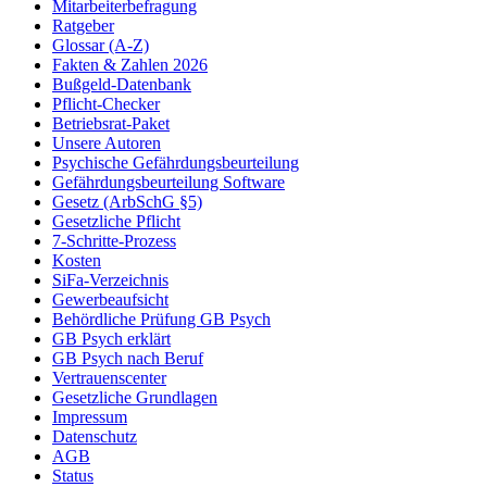
Mitarbeiterbefragung
Ratgeber
Glossar (A-Z)
Fakten & Zahlen 2026
Bußgeld-Datenbank
Pflicht-Checker
Betriebsrat-Paket
Unsere Autoren
Psychische Gefährdungsbeurteilung
Gefährdungsbeurteilung Software
Gesetz (ArbSchG §5)
Gesetzliche Pflicht
7-Schritte-Prozess
Kosten
SiFa-Verzeichnis
Gewerbeaufsicht
Behördliche Prüfung GB Psych
GB Psych erklärt
GB Psych nach Beruf
Vertrauenscenter
Gesetzliche Grundlagen
Impressum
Datenschutz
AGB
Status