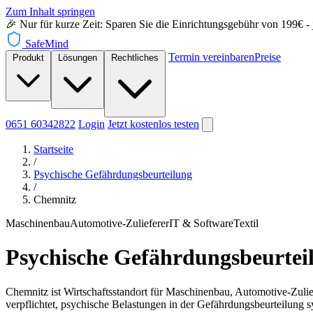
Zum Inhalt springen
🎉 Nur für kurze Zeit: Sparen Sie die Einrichtungsgebühr von 199€ - je
SafeMind
Termin vereinbaren
Preise
Produkt
Lösungen
Rechtliches
0651 60342822
Login
Jetzt
kostenlos testen
Startseite
/
Psychische Gefährdungsbeurteilung
/
Chemnitz
Maschinenbau
Automotive-Zulieferer
IT & Software
Textil
Psychische Gefährdungsbeurtei
Chemnitz ist Wirtschaftsstandort für Maschinenbau, Automotive-Zulief
verpflichtet, psychische Belastungen in der Gefährdungsbeurteilung