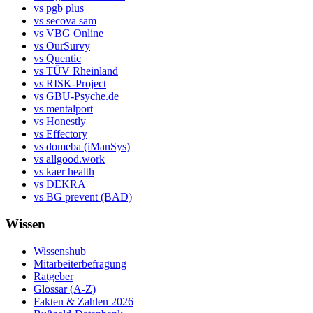
vs pgb plus
vs secova sam
vs VBG Online
vs OurSurvy
vs Quentic
vs TÜV Rheinland
vs RISK-Project
vs GBU-Psyche.de
vs mentalport
vs Honestly
vs Effectory
vs domeba (iManSys)
vs allgood.work
vs kaer health
vs DEKRA
vs BG prevent (BAD)
Wissen
Wissenshub
Mitarbeiterbefragung
Ratgeber
Glossar (A-Z)
Fakten & Zahlen 2026