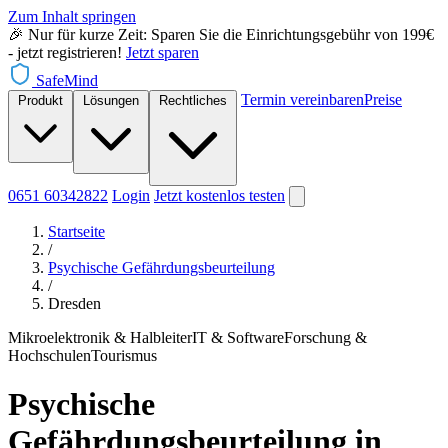
Zum Inhalt springen
🎉 Nur für kurze Zeit: Sparen Sie die Einrichtungsgebühr von 199€
- jetzt registrieren!
Jetzt sparen
SafeMind
Termin vereinbaren
Preise
Produkt
Lösungen
Rechtliches
0651 60342822
Login
Jetzt
kostenlos testen
Startseite
/
Psychische Gefährdungsbeurteilung
/
Dresden
Mikroelektronik & Halbleiter
IT & Software
Forschung &
Hochschulen
Tourismus
Psychische
Gefährdungsbeurteilung in