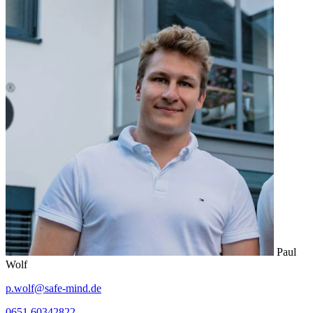
Paul
Wolf
p.wolf@safe-mind.de
0651 60342822