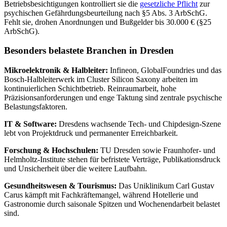
Betriebsbesichtigungen kontrolliert sie die
gesetzliche Pflicht
zur
psychischen Gefährdungsbeurteilung nach §5 Abs. 3 ArbSchG.
Fehlt sie, drohen Anordnungen und Bußgelder bis 30.000 € (§25
ArbSchG).
Besonders belastete Branchen in Dresden
Mikroelektronik & Halbleiter:
Infineon, GlobalFoundries und das
Bosch-Halbleiterwerk im Cluster Silicon Saxony arbeiten im
kontinuierlichen Schichtbetrieb. Reinraumarbeit, hohe
Präzisionsanforderungen und enge Taktung sind zentrale psychische
Belastungsfaktoren.
IT & Software:
Dresdens wachsende Tech- und Chipdesign-Szene
lebt von Projektdruck und permanenter Erreichbarkeit.
Forschung & Hochschulen:
TU Dresden sowie Fraunhofer- und
Helmholtz-Institute stehen für befristete Verträge, Publikationsdruck
und Unsicherheit über die weitere Laufbahn.
Gesundheitswesen & Tourismus:
Das Uniklinikum Carl Gustav
Carus kämpft mit Fachkräftemangel, während Hotellerie und
Gastronomie durch saisonale Spitzen und Wochenendarbeit belastet
sind.