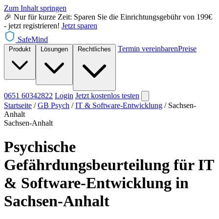
Zum Inhalt springen
🎉 Nur für kurze Zeit: Sparen Sie die Einrichtungsgebühr von 199€
- jetzt registrieren!
Jetzt sparen
SafeMind
Termin vereinbaren
Preise
Produkt
Lösungen
Rechtliches
0651 60342822
Login
Jetzt
kostenlos testen
Startseite
/
GB Psych
/
IT & Software-Entwicklung
/
Sachsen-
Anhalt
Sachsen-Anhalt
Psychische
Gefährdungsbeurteilung für IT
& Software-Entwicklung in
Sachsen-Anhalt