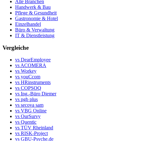
Alle Branchen
Handwerk & Bau
Pflege & Gesundheit
Gastronomie & Hotel
Einzelhandel
Büro & Verwaltung
IT & Dienstleistung
Vergleiche
vs DearEmployee
vs ACOMERA
vs Workey
vs youCcom
vs HRinstruments
vs COPSOQ
vs Ing.-Büro Diemer
vs pgb plus
vs secova sam
vs VBG Online
vs OurSurvy
vs Quentic
vs TÜV Rheinland
vs RISK-Project
vs GBU-Psyche.de