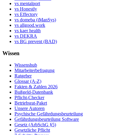
vs mentalport
vs Honestly
vs Effectory
vs domeba (iManSys)
vs allgood.work
vs kaer health
vs DEKRA
vs BG prevent (BAD)
Wissen
Wissenshub
Mitarbeiterbefragung
Ratgeber
Glossar (A-Z)
Fakten & Zahlen 2026
Bußgeld-Datenbank
Pflicht-Checker
Betriebsrat-Paket
Unsere Autoren
Psychische Gefährdungsbeurteilung
Gefährdungsbeurteilung Software
Gesetz (ArbSchG §5)
Gesetzliche Pflicht