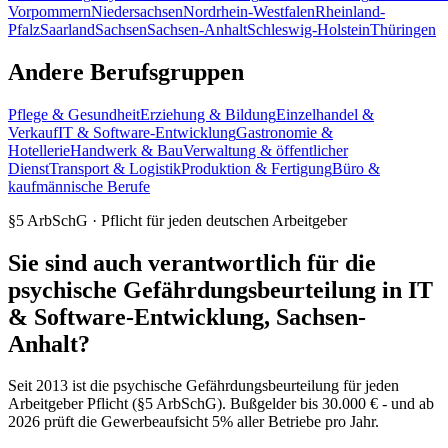
Vorpommern
Niedersachsen
Nordrhein-Westfalen
Rheinland-
Pfalz
Saarland
Sachsen
Sachsen-Anhalt
Schleswig-Holstein
Thüringen
Andere Berufsgruppen
Pflege & Gesundheit
Erziehung & Bildung
Einzelhandel &
Verkauf
IT & Software-Entwicklung
Gastronomie &
Hotellerie
Handwerk & Bau
Verwaltung & öffentlicher
Dienst
Transport & Logistik
Produktion & Fertigung
Büro &
kaufmännische Berufe
§5 ArbSchG · Pflicht für jeden deutschen Arbeitgeber
Sie sind auch verantwortlich für die
psychische Gefährdungsbeurteilung in IT
& Software-Entwicklung, Sachsen-
Anhalt?
Seit 2013 ist die psychische Gefährdungsbeurteilung für jeden
Arbeitgeber Pflicht (§5 ArbSchG). Bußgelder bis 30.000 € - und ab
2026 prüft die Gewerbeaufsicht 5% aller Betriebe pro Jahr.