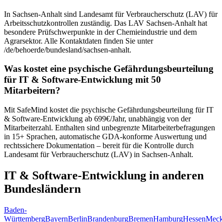
In Sachsen-Anhalt sind Landesamt für Verbraucherschutz (LAV) für
Arbeitsschutzkontrollen zuständig. Das LAV Sachsen-Anhalt hat
besondere Prüfschwerpunkte in der Chemieindustrie und dem
Agrarsektor. Alle Kontaktdaten finden Sie unter
/de/behoerde/bundesland/sachsen-anhalt.
Was kostet eine psychische Gefährdungsbeurteilung
für IT & Software-Entwicklung mit 50
Mitarbeitern?
Mit SafeMind kostet die psychische Gefährdungsbeurteilung für IT
& Software-Entwicklung ab 699€/Jahr, unabhängig von der
Mitarbeiterzahl. Enthalten sind unbegrenzte Mitarbeiterbefragungen
in 15+ Sprachen, automatische GDA-konforme Auswertung und
rechtssichere Dokumentation – bereit für die Kontrolle durch
Landesamt für Verbraucherschutz (LAV) in Sachsen-Anhalt.
IT & Software-Entwicklung in anderen
Bundesländern
Baden-
Württemberg
Bayern
Berlin
Brandenburg
Bremen
Hamburg
Hessen
Meck