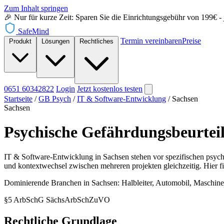
Zum Inhalt springen
🎉 Nur für kurze Zeit: Sparen Sie die Einrichtungsgebühr von 199€ - je
SafeMind
Termin vereinbaren
Preise
Produkt
Lösungen
Rechtliches
0651 60342822
Login
Jetzt
kostenlos testen
Startseite
/
GB Psych
/
IT & Software-Entwicklung
/
Sachsen
Sachsen
Psychische Gefährdungsbeurtei
IT & Software-Entwicklung in Sachsen stehen vor spezifischen psychis
und kontextwechsel zwischen mehreren projekten gleichzeitig. Hier fi
Dominierende Branchen in Sachsen: Halbleiter, Automobil, Maschine
§5 ArbSchG
SächsArbSchZuVO
Rechtliche Grundlage