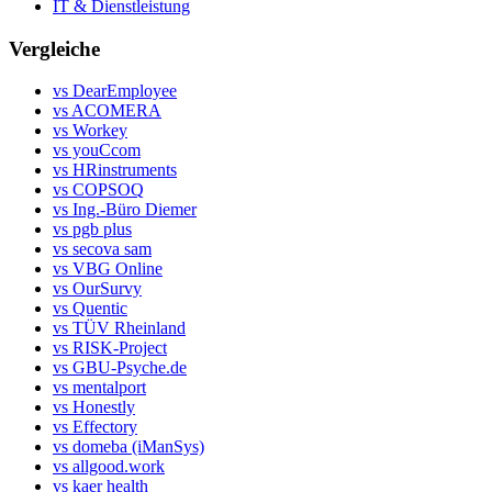
IT & Dienstleistung
Vergleiche
vs DearEmployee
vs ACOMERA
vs Workey
vs youCcom
vs HRinstruments
vs COPSOQ
vs Ing.-Büro Diemer
vs pgb plus
vs secova sam
vs VBG Online
vs OurSurvy
vs Quentic
vs TÜV Rheinland
vs RISK-Project
vs GBU-Psyche.de
vs mentalport
vs Honestly
vs Effectory
vs domeba (iManSys)
vs allgood.work
vs kaer health