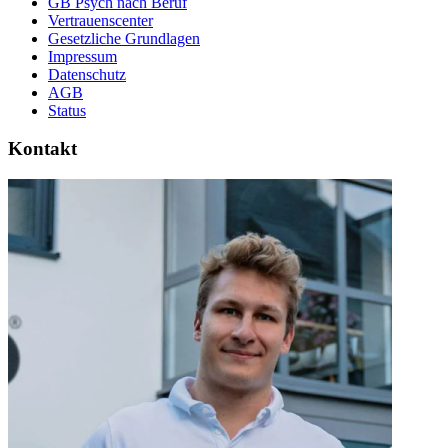
GB Psych nach Beruf
Vertrauenscenter
Gesetzliche Grundlagen
Impressum
Datenschutz
AGB
Status
Kontakt