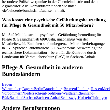
besondere Prüfschwerpunkte in der Chemieindustrie und dem
Agrarsektor. Alle Kontaktdaten finden Sie unter
/de/behoerde/bundesland/sachsen-anhalt.
Was kostet eine psychische Gefährdungsbeurteilung
für Pflege & Gesundheit mit 50 Mitarbeitern?
Mit SafeMind kostet die psychische Gefährdungsbeurteilung für
Pflege & Gesundheit ab 699€/Jahr, unabhängig von der
Mitarbeiterzahl. Enthalten sind unbegrenzte Mitarbeiterbefragungen
in 15+ Sprachen, automatische GDA-konforme Auswertung und
rechtssichere Dokumentation – bereit für die Kontrolle durch
Landesamt für Verbraucherschutz (LAV) in Sachsen-Anhalt.
Pflege & Gesundheit in anderen
Bundesländern
Baden-
Württemberg
Bayern
Berlin
Brandenburg
Bremen
Hamburg
Hessen
Meck
Vorpommern
Niedersachsen
Nordrhein-Westfalen
Rheinland-
Pfalz
Saarland
Sachsen
Sachsen-Anhalt
Schleswig-Holstein
Thüringen
Andere Berufsgruppen