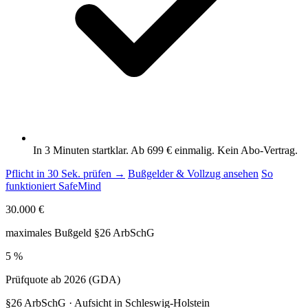
In 3 Minuten startklar. Ab 699 € einmalig. Kein Abo-Vertrag.
Pflicht in 30 Sek. prüfen →
Bußgelder & Vollzug ansehen
So
funktioniert SafeMind
30.000 €
maximales Bußgeld §26 ArbSchG
5 %
Prüfquote ab 2026 (GDA)
§26 ArbSchG · Aufsicht in Schleswig-Holstein