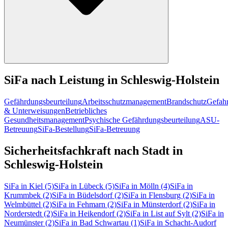
SiFa nach Leistung in Schleswig-Holstein
Gefährdungsbeurteilung
Arbeitsschutzmanagement
Brandschutz
Gefahr
& Unterweisungen
Betriebliches
Gesundheitsmanagement
Psychische Gefährdungsbeurteilung
ASU-
Betreuung
SiFa-Bestellung
SiFa-Betreuung
Sicherheitsfachkraft nach Stadt in
Schleswig-Holstein
SiFa in Kiel
(5)
SiFa in Lübeck
(5)
SiFa in Mölln
(4)
SiFa in
Krummbek
(2)
SiFa in Büdelsdorf
(2)
SiFa in Flensburg
(2)
SiFa in
Welmbüttel
(2)
SiFa in Fehmarn
(2)
SiFa in Münsterdorf
(2)
SiFa in
Norderstedt
(2)
SiFa in Heikendorf
(2)
SiFa in List auf Sylt
(2)
SiFa in
Neumünster
(2)
SiFa in Bad Schwartau
(1)
SiFa in Schacht-Audorf