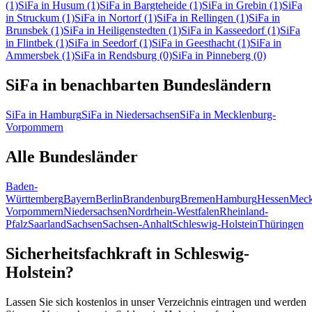
(1)
SiFa in Husum
(1)
SiFa in Bargteheide
(1)
SiFa in Grebin
(1)
SiFa
in Struckum
(1)
SiFa in Nortorf
(1)
SiFa in Rellingen
(1)
SiFa in
Brunsbek
(1)
SiFa in Heiligenstedten
(1)
SiFa in Kasseedorf
(1)
SiFa
in Flintbek
(1)
SiFa in Seedorf
(1)
SiFa in Geesthacht
(1)
SiFa in
Ammersbek
(1)
SiFa in Rendsburg
(0)
SiFa in Pinneberg
(0)
SiFa in benachbarten Bundesländern
SiFa in Hamburg
SiFa in Niedersachsen
SiFa in Mecklenburg-
Vorpommern
Alle Bundesländer
Baden-
Württemberg
Bayern
Berlin
Brandenburg
Bremen
Hamburg
Hessen
Meck
Vorpommern
Niedersachsen
Nordrhein-Westfalen
Rheinland-
Pfalz
Saarland
Sachsen
Sachsen-Anhalt
Schleswig-Holstein
Thüringen
Sicherheitsfachkraft in Schleswig-
Holstein?
Lassen Sie sich kostenlos in unser Verzeichnis eintragen und werden