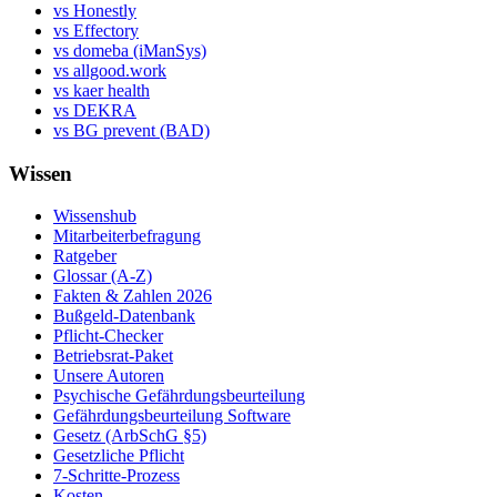
vs Honestly
vs Effectory
vs domeba (iManSys)
vs allgood.work
vs kaer health
vs DEKRA
vs BG prevent (BAD)
Wissen
Wissenshub
Mitarbeiterbefragung
Ratgeber
Glossar (A-Z)
Fakten & Zahlen 2026
Bußgeld-Datenbank
Pflicht-Checker
Betriebsrat-Paket
Unsere Autoren
Psychische Gefährdungsbeurteilung
Gefährdungsbeurteilung Software
Gesetz (ArbSchG §5)
Gesetzliche Pflicht
7-Schritte-Prozess
Kosten