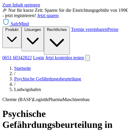
Zum Inhalt springen
🎉 Nur für kurze Zeit: Sparen Sie die Einrichtungsgebühr von 199€
- jetzt registrieren!
Jetzt sparen
SafeMind
Termin vereinbaren
Preise
Produkt
Lösungen
Rechtliches
0651 60342822
Login
Jetzt
kostenlos testen
Startseite
/
Psychische Gefährdungsbeurteilung
/
Ludwigshafen
Chemie (BASF)
Logistik
Pharma
Maschinenbau
Psychische
Gefährdungsbeurteilung in