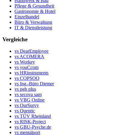
Handwerk & Bau
Pflege & Gesundheit
Gastronomie & Hotel
Einzelhandel
Büro & Verwaltung
IT & Dienstleistung
Vergleiche
vs DearEmployee
vs ACOMERA
vs Workey
vs youCcom
vs HRinstruments
vs COPSOQ
vs Ing.-Büro Diemer
vs pgb plus
vs secova sam
vs VBG Online
vs OurSurvy
vs Quentic
vs TÜV Rheinland
vs RISK-Project
vs GBU-Psyche.de
vs mentalport