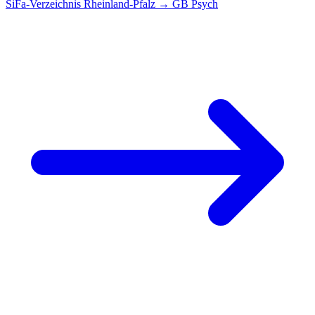
SiFa-Verzeichnis Rheinland-Pfalz → GB Psych