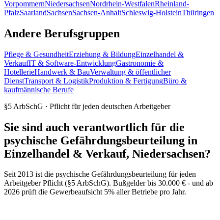
Vorpommern
Niedersachsen
Nordrhein-Westfalen
Rheinland-
Pfalz
Saarland
Sachsen
Sachsen-Anhalt
Schleswig-Holstein
Thüringen
Andere Berufsgruppen
Pflege & Gesundheit
Erziehung & Bildung
Einzelhandel &
Verkauf
IT & Software-Entwicklung
Gastronomie &
Hotellerie
Handwerk & Bau
Verwaltung & öffentlicher
Dienst
Transport & Logistik
Produktion & Fertigung
Büro &
kaufmännische Berufe
§5 ArbSchG · Pflicht für jeden deutschen Arbeitgeber
Sie sind auch verantwortlich für die
psychische Gefährdungsbeurteilung in
Einzelhandel & Verkauf, Niedersachsen?
Seit 2013 ist die psychische Gefährdungsbeurteilung für jeden
Arbeitgeber Pflicht (§5 ArbSchG). Bußgelder bis 30.000 € - und ab
2026 prüft die Gewerbeaufsicht 5% aller Betriebe pro Jahr.