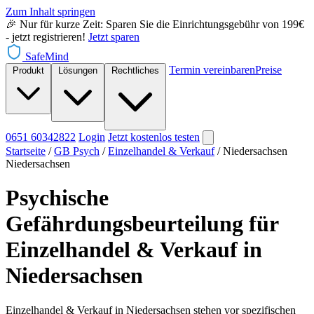
Zum Inhalt springen
🎉 Nur für kurze Zeit: Sparen Sie die Einrichtungsgebühr von 199€
- jetzt registrieren!
Jetzt sparen
SafeMind
Termin vereinbaren
Preise
Produkt
Lösungen
Rechtliches
0651 60342822
Login
Jetzt
kostenlos testen
Startseite
/
GB Psych
/
Einzelhandel & Verkauf
/
Niedersachsen
Niedersachsen
Psychische
Gefährdungsbeurteilung für
Einzelhandel & Verkauf in
Niedersachsen
Einzelhandel & Verkauf in Niedersachsen stehen vor spezifischen