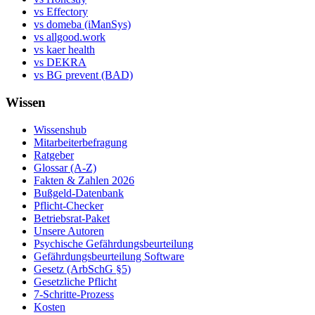
vs Effectory
vs domeba (iManSys)
vs allgood.work
vs kaer health
vs DEKRA
vs BG prevent (BAD)
Wissen
Wissenshub
Mitarbeiterbefragung
Ratgeber
Glossar (A-Z)
Fakten & Zahlen 2026
Bußgeld-Datenbank
Pflicht-Checker
Betriebsrat-Paket
Unsere Autoren
Psychische Gefährdungsbeurteilung
Gefährdungsbeurteilung Software
Gesetz (ArbSchG §5)
Gesetzliche Pflicht
7-Schritte-Prozess
Kosten