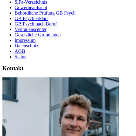
SiFa-Verzeichnis
Gewerbeaufsicht
Behördliche Prüfung GB Psych
GB Psych erklärt
GB Psych nach Beruf
Vertrauenscenter
Gesetzliche Grundlagen
Impressum
Datenschutz
AGB
Status
Kontakt