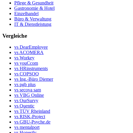
Pflege & Gesundheit
Gastronomie & Hotel
Einzelhandel
Büro & Verwaltung
IT & Dienstleistung
Vergleiche
vs DearEmployee
vs ACOMERA
vs Workey
vs youCcom
vs HRinstruments
vs COPSOQ
vs Ing.-Büro Diemer
vs pgb plus
vs secova sam
vs VBG Online
vs OurSurvy
vs Quentic
vs TÜV Rheinland
vs RISK-Project
vs GBU-Psyche.de
vs mentalport
vs Honestly