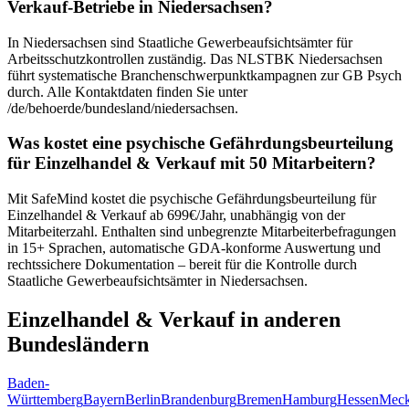
Verkauf-Betriebe in Niedersachsen?
In Niedersachsen sind Staatliche Gewerbeaufsichtsämter für
Arbeitsschutzkontrollen zuständig. Das NLSTBK Niedersachsen
führt systematische Branchenschwerpunktkampagnen zur GB Psych
durch. Alle Kontaktdaten finden Sie unter
/de/behoerde/bundesland/niedersachsen.
Was kostet eine psychische Gefährdungsbeurteilung
für Einzelhandel & Verkauf mit 50 Mitarbeitern?
Mit SafeMind kostet die psychische Gefährdungsbeurteilung für
Einzelhandel & Verkauf ab 699€/Jahr, unabhängig von der
Mitarbeiterzahl. Enthalten sind unbegrenzte Mitarbeiterbefragungen
in 15+ Sprachen, automatische GDA-konforme Auswertung und
rechtssichere Dokumentation – bereit für die Kontrolle durch
Staatliche Gewerbeaufsichtsämter in Niedersachsen.
Einzelhandel & Verkauf in anderen
Bundesländern
Baden-
Württemberg
Bayern
Berlin
Brandenburg
Bremen
Hamburg
Hessen
Meck