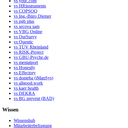
vs youCcom
vs HRinstruments
vs COPSOQ
vs Ing.-Büro Diemer
vs pgb plus
vs secova sam
vs VBG Online
vs OurSurvy
vs Quentic
vs TÜV Rheinland
vs RISK-Project
vs GBU-Psyche.de
vs mentalport
vs Honestly
vs Effectory
vs domeba (iManSys)
vs allgood.work
vs kaer health
vs DEKRA
vs BG prevent (BAD)
Wissen
Wissenshub
Mitarbeiterbefragung