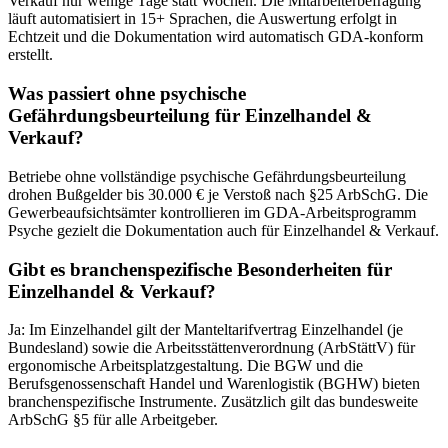
Verkauf nur wenige Tage statt Wochen. Die Mitarbeiterbefragung
läuft automatisiert in 15+ Sprachen, die Auswertung erfolgt in
Echtzeit und die Dokumentation wird automatisch GDA-konform
erstellt.
Was passiert ohne psychische
Gefährdungsbeurteilung für Einzelhandel &
Verkauf?
Betriebe ohne vollständige psychische Gefährdungsbeurteilung
drohen Bußgelder bis 30.000 € je Verstoß nach §25 ArbSchG. Die
Gewerbeaufsichtsämter kontrollieren im GDA-Arbeitsprogramm
Psyche gezielt die Dokumentation auch für Einzelhandel & Verkauf.
Gibt es branchenspezifische Besonderheiten für
Einzelhandel & Verkauf?
Ja: Im Einzelhandel gilt der Manteltarifvertrag Einzelhandel (je
Bundesland) sowie die Arbeitsstättenverordnung (ArbStättV) für
ergonomische Arbeitsplatzgestaltung. Die BGW und die
Berufsgenossenschaft Handel und Warenlogistik (BGHW) bieten
branchenspezifische Instrumente. Zusätzlich gilt das bundesweite
ArbSchG §5 für alle Arbeitgeber.