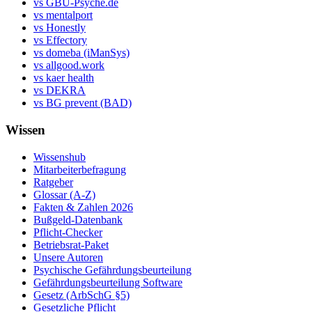
vs GBU-Psyche.de
vs mentalport
vs Honestly
vs Effectory
vs domeba (iManSys)
vs allgood.work
vs kaer health
vs DEKRA
vs BG prevent (BAD)
Wissen
Wissenshub
Mitarbeiterbefragung
Ratgeber
Glossar (A-Z)
Fakten & Zahlen 2026
Bußgeld-Datenbank
Pflicht-Checker
Betriebsrat-Paket
Unsere Autoren
Psychische Gefährdungsbeurteilung
Gefährdungsbeurteilung Software
Gesetz (ArbSchG §5)
Gesetzliche Pflicht