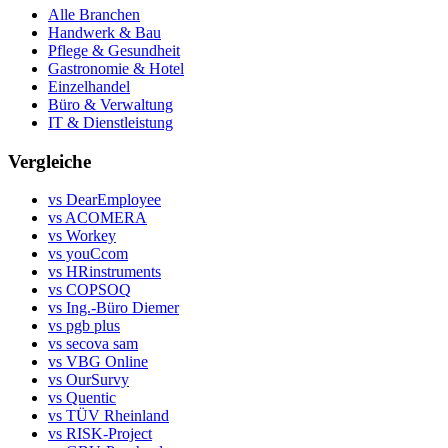
Alle Branchen
Handwerk & Bau
Pflege & Gesundheit
Gastronomie & Hotel
Einzelhandel
Büro & Verwaltung
IT & Dienstleistung
Vergleiche
vs DearEmployee
vs ACOMERA
vs Workey
vs youCcom
vs HRinstruments
vs COPSOQ
vs Ing.-Büro Diemer
vs pgb plus
vs secova sam
vs VBG Online
vs OurSurvy
vs Quentic
vs TÜV Rheinland
vs RISK-Project