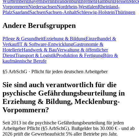
Württemberg
Bayern
Berlin
Brandenburg
Bremen
Hamburg
Hessen
Meck
Vorpommern
Niedersachsen
Nordrhein-Westfalen
Rheinland-
Pfalz
Saarland
Sachsen
Sachsen-Anhalt
Schleswig-Holstein
Thüringen
Andere Berufsgruppen
Pflege & Gesundheit
Erziehung & Bildung
Einzelhandel &
Verkauf
IT & Software-Entwicklung
Gastronomie &
Hotellerie
Handwerk & Bau
Verwaltung & öffentlicher
Dienst
Transport & Logistik
Produktion & Fertigung
Büro &
kaufmännische Berufe
§5 ArbSchG · Pflicht für jeden deutschen Arbeitgeber
Sie sind auch verantwortlich für die
psychische Gefährdungsbeurteilung in
Erziehung & Bildung, Mecklenburg-
Vorpommern?
Seit 2013 ist die psychische Gefährdungsbeurteilung für jeden
Arbeitgeber Pflicht (§5 ArbSchG). Bußgelder bis 30.000 € - und ab
2026 prüft die Gewerbeaufsicht 5% aller Betriebe pro Jahr.