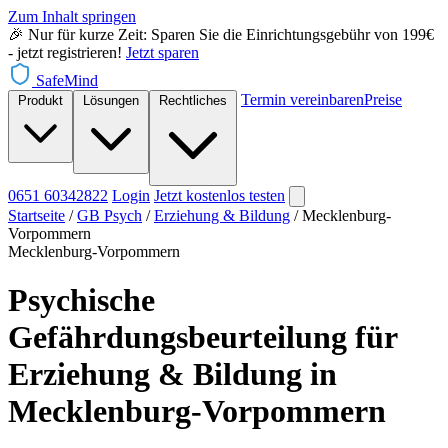
Zum Inhalt springen
🎉 Nur für kurze Zeit: Sparen Sie die Einrichtungsgebühr von 199€
- jetzt registrieren!
Jetzt sparen
SafeMind
Termin vereinbaren
Preise
Produkt
Lösungen
Rechtliches
0651 60342822
Login
Jetzt
kostenlos testen
Startseite
/
GB Psych
/
Erziehung & Bildung
/
Mecklenburg-
Vorpommern
Mecklenburg-Vorpommern
Psychische
Gefährdungsbeurteilung für
Erziehung & Bildung in
Mecklenburg-Vorpommern