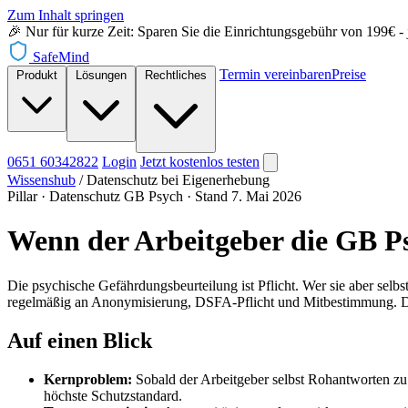
Zum Inhalt springen
🎉 Nur für kurze Zeit: Sparen Sie die Einrichtungsgebühr von 199€ - je
SafeMind
Termin vereinbaren
Preise
Produkt
Lösungen
Rechtliches
0651 60342822
Login
Jetzt
kostenlos testen
Wissenshub
/
Datenschutz bei Eigenerhebung
Pillar · Datenschutz GB Psych
·
Stand 7. Mai 2026
Wenn der Arbeitgeber die GB P
Die psychische Gefährdungsbeurteilung ist Pflicht. Wer sie aber selb
regelmäßig an Anonymisierung, DSFA-Pflicht und Mitbestimmung. Dies
Auf einen Blick
Kernproblem:
Sobald der Arbeitgeber selbst Rohantworten zu 
höchste Schutzstandard.