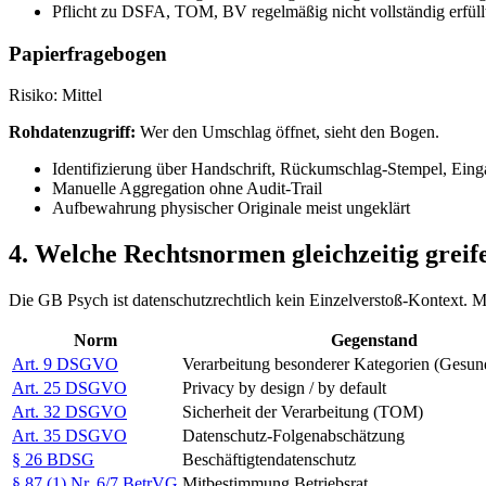
Pflicht zu DSFA, TOM, BV regelmäßig nicht vollständig erfüll
Papierfragebogen
Risiko: Mittel
Rohdatenzugriff:
Wer den Umschlag öffnet, sieht den Bogen.
Identifizierung über Handschrift, Rückumschlag-Stempel, Ein
Manuelle Aggregation ohne Audit-Trail
Aufbewahrung physischer Originale meist ungeklärt
4. Welche Rechtsnormen gleichzeitig greif
Die GB Psych ist datenschutzrechtlich kein Einzelverstoß-Kontext. Me
Norm
Gegenstand
Art. 9 DSGVO
Verarbeitung besonderer Kategorien (Gesun
Art. 25 DSGVO
Privacy by design / by default
Art. 32 DSGVO
Sicherheit der Verarbeitung (TOM)
Art. 35 DSGVO
Datenschutz-Folgenabschätzung
§ 26 BDSG
Beschäftigtendatenschutz
§ 87 (1) Nr. 6/7 BetrVG
Mitbestimmung Betriebsrat