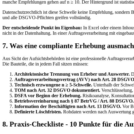
manche Empfehlungen gehen auf n ≥ 10. Der Hintergrund ist statistis
Datenschutzrechtlich ist diese Schwelle keine Empfehlung, sondern
und alle DSGVO-Pflichten greifen vollständig.
Der entscheidende Punkt im Eigenbau:
In Excel oder einem Inhouse
nicht in der Datenhaltung. In einer Auftragsverarbeitung mit eingebaut
7. Was eine compliante Erhebung ausmach
Aus Sicht der Aufsichtsbehörden ist eine professionelle Auftragsverarb
Die Bauteile, die in jedem Fall sitzen müssen:
Architektonische Trennung von Erheber und Auswerter.
De
Auftragsverarbeitungsvertrag (AVV) nach Art. 28 DSGVO
Technisch erzwungene n ≥ 5-Schwelle.
Unterhalb der Schwell
TOM nach Art. 32 DSGVO dokumentiert.
Verschlüsselung, 
DSFA vor Beginn der Erhebung.
Risikoanalyse, Konsultation
Betriebsvereinbarung nach § 87 BetrVG / Art. 88 DSGVO.
Information der Beschäftigten nach Art. 13 DSGVO.
Vor Be
Definierte Löschfristen.
Rohdaten werden nach Auswertung gel
8. Praxis-Checkliste - 10 Punkte für die Au