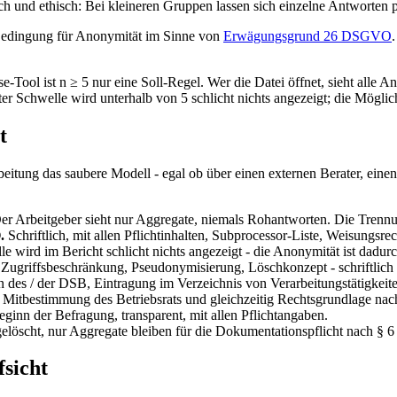
ch und ethisch: Bei kleineren Gruppen lassen sich einzelne Antworten
 Bedingung für Anonymität im Sinne von
Erwägungsgrund 26 DSGVO
-Tool ist n ≥ 5 nur eine Soll-Regel. Wer die Datei öffnet, sieht alle A
er Schwelle wird unterhalb von 5 schlicht nichts angezeigt; die Möglichk
t
eitung das saubere Modell - egal ob über einen externen Berater, einen 
r Arbeitgeber sieht nur Aggregate, niemals Rohantworten. Die Trennun
.
Schriftlich, mit allen Pflichtinhalten, Subprocessor-Liste, Weisungsrec
e wird im Bericht schlicht nichts angezeigt - die Anonymität ist dadur
Zugriffsbeschränkung, Pseudonymisierung, Löschkonzept - schriftlich 
 des / der DSB, Eintragung im Verzeichnis von Verarbeitungstätigkeite
Mitbestimmung des Betriebsrats und gleichzeitig Rechtsgrundlage n
ginn der Befragung, transparent, mit allen Pflichtangaben.
öscht, nur Aggregate bleiben für die Dokumentationspflicht nach § 6
fsicht