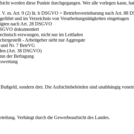
sicht werden diese Punkte durchgegangen. Wer alle vorlegen kann, hat 
 i. V. m. Art. 9 (2) lit. b DSGVO + Betriebsvereinbarung nach Art. 8
ührt und im Verzeichnis von Verarbeitungstätigkeiten eingetragen
iligten nach Art. 28 DSGVO
 DSGVO dokumentiert
echnisch erzwungen, nicht nur im Leitfaden
hergestellt - Arbeitgeber sieht nur Aggregate
6 und Nr. 7 BetrVG
unden (Art. 38 DSGVO)
inn der Befragung
uswertung
n Bußgeld, sondern drei. Die Aufsichtsbehörden sind unabhängig voneina
teilung. Verhängt durch die Gewerbeaufsicht des Landes.