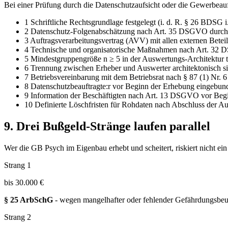
Bei einer Prüfung durch die Datenschutzaufsicht oder die Gewerbeauf
1
Schriftliche Rechtsgrundlage festgelegt (i. d. R. § 26 BDSG
2
Datenschutz-Folgenabschätzung nach Art. 35 DSGVO durchgef
3
Auftragsverarbeitungsvertrag (AVV) mit allen externen Bete
4
Technische und organisatorische Maßnahmen nach Art. 32
5
Mindestgruppengröße n ≥ 5 in der Auswertungs-Architektur t
6
Trennung zwischen Erheber und Auswerter architektonisch sic
7
Betriebsvereinbarung mit dem Betriebsrat nach § 87 (1) Nr. 
8
Datenschutzbeauftragte:r vor Beginn der Erhebung eingeb
9
Information der Beschäftigten nach Art. 13 DSGVO vor Beg
10
Definierte Löschfristen für Rohdaten nach Abschluss der A
9. Drei Bußgeld-Stränge laufen parallel
Wer die GB Psych im Eigenbau erhebt und scheitert, riskiert nicht ei
Strang 1
bis 30.000 €
§ 25 ArbSchG
- wegen mangelhafter oder fehlender Gefährdungsbeur
Strang 2