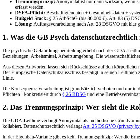
Trennungsprinzip:
Anonymität ist nur dann wirksam, wenn sie
erfasst werden.
DSFA-Pflicht:
Beschäftigtendaten + Gesundheitsdaten + syste
Bußgeld-Stack:
§ 25 ArbSchG (bis 30.000 €), Art. 83 (5) DS
Lösung:
Auftragsverarbeitung nach Art. 28 DSGVO mit klar 
1. Was die GB Psych datenschutzrechtlich 
Die psychische Gefährdungsbeurteilung erhebt nach der GDA-Leitlinie 
Beziehungen, Arbeitsmittel, Arbeitsumgebung. Die wissenschaftlich
Aus diesen Antworten lassen sich Rückschlüsse auf den körperlichen
Der Europäische Datenschutzausschuss bestätigt in seinen Leitlinien 
Linie.
Die Konsequenz: Verarbeitung ist grundsätzlich verboten und nur in d
Pflichten - konkretisiert durch
§ 26 BDSG
und eine Betriebsvereinba
2. Das Trennungsprinzip: Wer sieht die R
Die GDA-Leitlinie verlangt Anonymität als methodische Grundvorausse
kollabiert. Datenschutzrechtlich verlangt
Art. 25 DSGVO (privacy by 
In der Eigenbau-Variante gibt es kein Trennungsprinzip: Wer die Erheb