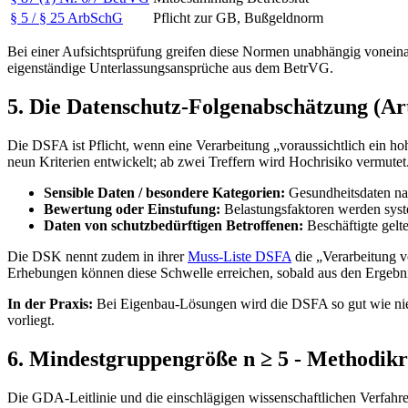
§ 5 / § 25 ArbSchG
Pflicht zur GB, Bußgeldnorm
Bei einer Aufsichtsprüfung greifen diese Normen unabhängig vonein
eigenständige Unterlassungsansprüche aus dem BetrVG.
5. Die Datenschutz-Folgenabschätzung (A
Die DSFA ist Pflicht, wenn eine Verarbeitung „voraussichtlich ein ho
neun Kriterien entwickelt; ab zwei Treffern wird Hochrisiko vermutet.
Sensible Daten / besondere Kategorien:
Gesundheitsdaten n
Bewertung oder Einstufung:
Belastungsfaktoren werden syst
Daten von schutzbedürftigen Betroffenen:
Beschäftigte gelt
Die DSK nennt zudem in ihrer
Muss-Liste DSFA
die „Verarbeitung v
Erhebungen können diese Schwelle erreichen, sobald aus den Ergebni
In der Praxis:
Bei Eigenbau-Lösungen wird die DSFA so gut wie nie er
vorliegt.
6. Mindestgruppengröße n ≥ 5 - Methodikr
Die GDA-Leitlinie und die einschlägigen wissenschaftlichen Verfah