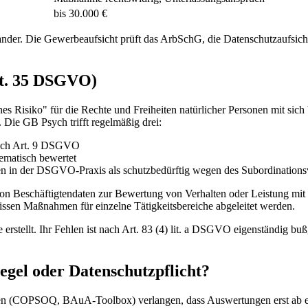
bis 30.000 €
ander. Die Gewerbeaufsicht prüft das ArbSchG, die Datenschutzaufsi
rt. 35 DSGVO)
hes Risiko" für die Rechte und Freiheiten natürlicher Personen mit si
 Die GB Psych trifft regelmäßig drei:
ach Art. 9 DSGVO
ematisch bewertet
en in der DSGVO-Praxis als schutzbedürftig wegen des Subordinationsv
on Beschäftigtendaten zur Bewertung von Verhalten oder Leistung mit 
ssen Maßnahmen für einzelne Tätigkeitsbereiche abgeleitet werden.
stellt. Ihr Fehlen ist nach Art. 83 (4) lit. a DSGVO eigenständig buß
egel oder Datenschutzpflicht?
ren (COPSOQ, BAuA-Toolbox) verlangen, dass Auswertungen erst ab ei