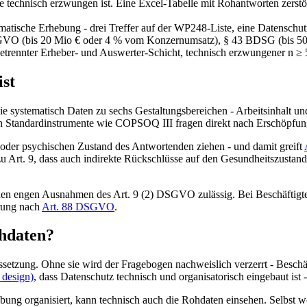
 technisch erzwungen ist. Eine Excel-Tabelle mit Rohantworten zerstö
matische Erhebung - drei Treffer auf der WP248-Liste, eine Datenschu
GVO (bis 20 Mio € oder 4 % vom Konzernumsatz), § 43 BDSG (bis 50.00
getrennter Erheber- und Auswerter-Schicht, technisch erzwungener n
ist
systematisch Daten zu sechs Gestaltungsbereichen - Arbeitsinhalt und A
en Standardinstrumente wie COPSOQ III fragen direkt nach Erschöpfu
 oder psychischen Zustand des Antwortenden ziehen - und damit greift
zu Art. 9, dass auch indirekte Rückschlüsse auf den Gesundheitszustand
en engen Ausnahmen des Art. 9 (2) DSGVO zulässig. Bei Beschäftigtendat
rung nach
Art. 88 DSGVO
.
ohdaten?
tzung. Ohne sie wird der Fragebogen nachweislich verzerrt - Beschäft
design)
, dass Datenschutz technisch und organisatorisch eingebaut ist 
ung organisiert, kann technisch auch die Rohdaten einsehen. Selbst wen