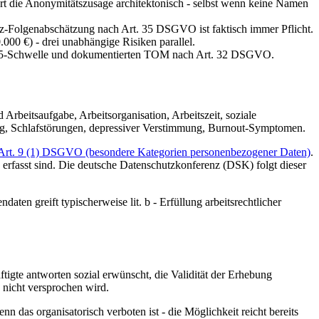
rt die Anonymitätszusage architektonisch - selbst wenn keine Namen
tz-Folgenabschätzung nach Art. 35 DSGVO ist faktisch immer Pflicht.
0 €) - drei unabhängige Risiken parallel.
 ≥ 5-Schwelle und dokumentierten TOM nach Art. 32 DSGVO.
rbeitsaufgabe, Arbeitsorganisation, Arbeitszeit, soziale
ng, Schlafstörungen, depressiver Verstimmung, Burnout-Symptomen.
Art. 9 (1) DSGVO (besondere Kategorien personenbezogener Daten)
.
 erfasst sind. Die deutsche Datenschutzkonferenz (DSK) folgt dieser
en greift typischerweise lit. b - Erfüllung arbeitsrechtlicher
igte antworten sozial erwünscht, die Validität der Erhebung
- nicht versprochen wird.
n das organisatorisch verboten ist - die Möglichkeit reicht bereits