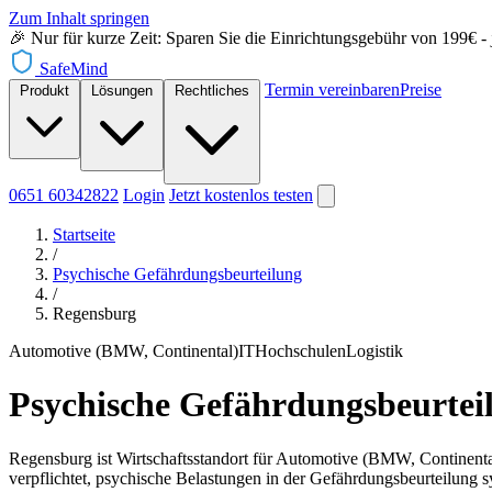
Zum Inhalt springen
🎉 Nur für kurze Zeit: Sparen Sie die Einrichtungsgebühr von 199€ - je
SafeMind
Termin vereinbaren
Preise
Produkt
Lösungen
Rechtliches
0651 60342822
Login
Jetzt
kostenlos testen
Startseite
/
Psychische Gefährdungsbeurteilung
/
Regensburg
Automotive (BMW, Continental)
IT
Hochschulen
Logistik
Psychische Gefährdungsbeurtei
Regensburg ist Wirtschaftsstandort für Automotive (BMW, Continental)
verpflichtet, psychische Belastungen in der Gefährdungsbeurteilung