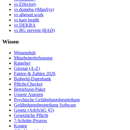
vs Effectory
vs domeba (iManSys)
vs allgood.work
vs kaer health
vs DEKRA
vs BG prevent (BAD)
Wissen
Wissenshub
Mitarbeiterbefragung
Ratgeber
Glossar (A-Z)
Fakten & Zahlen 2026
Bußgeld-Datenbank
Pflicht-Checker
Betriebsrat-Paket
Unsere Autoren
Psychische Gefährdungsbeurteilung
Gefährdungsbeurteilung Software
Gesetz (ArbSchG §5)
Gesetzliche Pflicht
7-Schritte-Prozess
Kosten