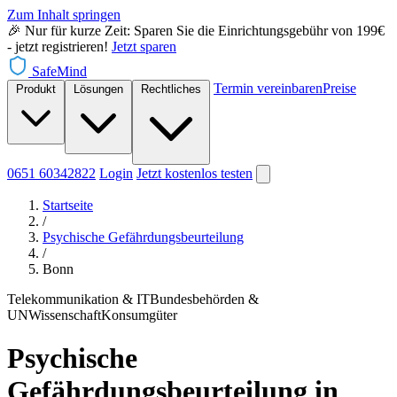
Zum Inhalt springen
🎉 Nur für kurze Zeit: Sparen Sie die Einrichtungsgebühr von 199€
- jetzt registrieren!
Jetzt sparen
SafeMind
Termin vereinbaren
Preise
Produkt
Lösungen
Rechtliches
0651 60342822
Login
Jetzt
kostenlos testen
Startseite
/
Psychische Gefährdungsbeurteilung
/
Bonn
Telekommunikation & IT
Bundesbehörden &
UN
Wissenschaft
Konsumgüter
Psychische
Gefährdungsbeurteilung in