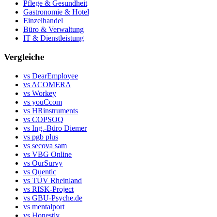
Pflege & Gesundheit
Gastronomie & Hotel
Einzelhandel
Büro & Verwaltung
IT & Dienstleistung
Vergleiche
vs DearEmployee
vs ACOMERA
vs Workey
vs youCcom
vs HRinstruments
vs COPSOQ
vs Ing.-Büro Diemer
vs pgb plus
vs secova sam
vs VBG Online
vs OurSurvy
vs Quentic
vs TÜV Rheinland
vs RISK-Project
vs GBU-Psyche.de
vs mentalport
vs Honestly