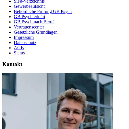
SiFa-Verzeichnis
Gewerbeaufsicht
Behördliche Prüfung GB Psych
GB Psych erklärt
GB Psych nach Beruf
Vertrauenscenter
Gesetzliche Grundlagen
Impressum
Datenschutz
AGB
Status
Kontakt