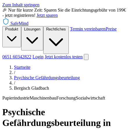
Zum Inhalt springen
🎉 Nur für kurze Zeit: Sparen Sie die Einrichtungsgebühr von 199€
- jetzt registrieren!
Jetzt sparen
SafeMind
Termin vereinbaren
Preise
Produkt
Lösungen
Rechtliches
0651 60342822
Login
Jetzt
kostenlos testen
Startseite
/
Psychische Gefährdungsbeurteilung
/
Bergisch Gladbach
Papierindustrie
Maschinenbau
Forschung
Sozialwirtschaft
Psychische
Gefährdungsbeurteilung in