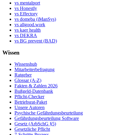
vs mentalport
vs Honestly
vs Effectory
vs domeba (iManSys)
vs allgood.work
vs kaer health
vs DEKRA
vs BG prevent (BAD)
Wissen
Wissenshub
Mitarbeiterbefragung
Ratgeber
Glossar (A-Z)
Fakten & Zahlen 2026
Bußgeld-Datenbank
Pflicht-Checker
Betriebsrat-Paket
Unsere Autoren
Psychische Gefährdungsbeurteilung
Gefährdungsbeurteilung Software
Gesetz (ArbSchG §5)
Gesetzliche Pflicht
7-Schritte-Prozess