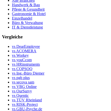
Alle Branchen
Handwerk & Bau
Pflege & Gesundheit
Gastronomie & Hotel
Einzelhandel
Büro & Verwaltung
IT & Dienstleistung
Vergleiche
vs DearEmployee
vs ACOMERA
vs Workey
vs youCcom
vs HRinstruments
vs COPSOQ
vs Ing.-Büro Diemer
vs pgb plus
vs secova sam
vs VBG Online
vs OurSurvy
vs Quentic
vs TÜV Rheinland
vs RISK-Project
vs GBU-Psyche.de