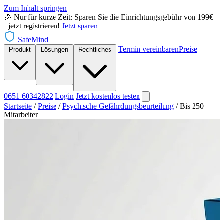
Zum Inhalt springen
🎉 Nur für kurze Zeit: Sparen Sie die Einrichtungsgebühr von 199€
- jetzt registrieren!
Jetzt sparen
SafeMind
Termin vereinbaren
Preise
Produkt
Lösungen
Rechtliches
0651 60342822
Login
Jetzt
kostenlos testen
Startseite
/
Preise
/
Psychische Gefährdungsbeurteilung
/
Bis 250
Mitarbeiter